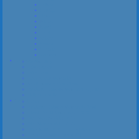
Falken
Gunlög
Hambo
Minona
Ninni
Rarahu
Sabina
Sassan
Victoria
Yaramaz
Kapp­segling
Kapp­segling
Höst­pokalen
Olles Kanna
Peter Norlin Memorial
Sandhamns­regattan Classic
Bröderna Ohlsons Memorial Regatta
Tidigare resultat
Galleri
Galleri
Bröderna Ohlsson Memorial Classic
Classic Yacht Symposium 2020
Olaf Stevens video 2017
Olaf Stevens video 2022
Olles kanna 2020 – P-O:s bilder
Panerai Classic Cannes 2015