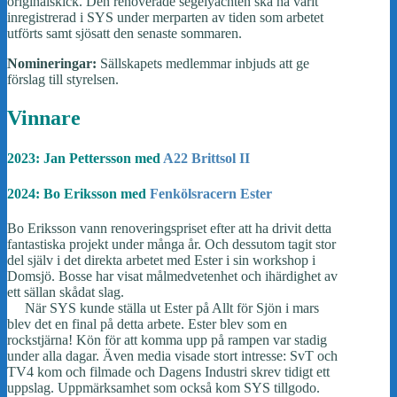
originalskick. Den renoverade segelyachten ska ha varit
inregistrerad i SYS under merparten av tiden som arbetet
utförts samt sjösatt den senaste sommaren.
Nomineringar:
Sällskapets medlemmar inbjuds att ge
förslag till styrelsen.
Vinnare
2023: Jan Pettersson med
A22 Brittsol II
2024: Bo Eriksson med
Fenkölsracern Ester
Bo Eriksson vann renoveringspriset efter att ha drivit detta
fantastiska projekt under många år. Och dessutom tagit stor
del själv i det direkta arbetet med Ester i sin workshop i
Domsjö. Bosse har visat målmedvetenhet och ihärdighet av
ett sällan skådat slag.
När SYS kunde ställa ut Ester på Allt för Sjön i mars
blev det en final på detta arbete. Ester blev som en
rockstjärna! Kön för att komma upp på rampen var stadig
under alla dagar. Även media visade stort intresse: SvT och
TV4 kom och filmade och Dagens Industri skrev tidigt ett
uppslag. Uppmärksamhet som också kom SYS tillgodo.