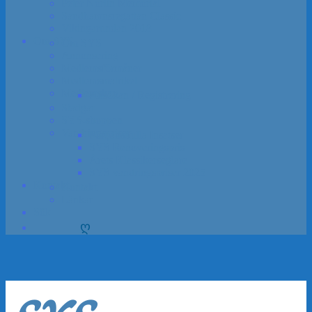
Peter Norlin Memorial
Sandhamns­regattan Classic
Vikinga­rundan 2018
Om SYS
Om SYS
Annon­sering
Medlems­förmåner
Medlemsmatrikel
Medlem­skap
Ansökan / Registrering
Stadgar
SYS-shoppen
Vandrings­priser
Förtjänstfulla Insatser
SYS Renoveringspris
Årets Klassikerseglare
SYS vandrings­priser 2025
Kontakt
Kontakt
Länkar
Sök
ღ