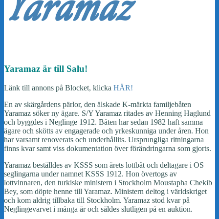
Yaramaz
Yaramaz är till Salu!
Länk till annons på Blocket, klicka
HÄR!
En av skärgårdens pärlor, den älskade K-märkta familjebåten
Yaramaz söker ny ägare. S/Y Yaramaz ritades av Henning Haglund
och byggdes i Neglinge 1912. Båten har sedan 1982 haft samma
ägare och skötts av engagerade och yrkeskunniga under åren. Hon
har varsamt renoverats och underhållits. Ursprungliga ritningarna
finns kvar samt viss dokumentation över förändringarna som gjorts.
Yaramaz beställdes av KSSS som årets lottbåt och deltagare i OS
seglingarna under namnet KSSS 1912. Hon övertogs av
lottvinnaren, den turkiske ministern i Stockholm Moustapha Chekib
Bey, som döpte henne till Yaramaz. Ministern deltog i världskriget
och kom aldrig tillbaka till Stockholm. Yaramaz stod kvar på
Neglingevarvet i många år och såldes slutligen på en auktion.