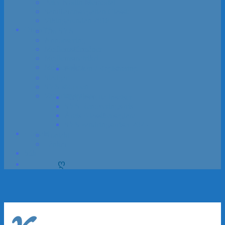
Peter Norlin Memorial
Sandhamns­regattan Classic
Vikinga­rundan 2018
Om SYS
Om SYS
Annon­sering
Medlems­förmåner
Medlemsmatrikel
Medlem­skap
Ansökan / Registrering
Stadgar
SYS-shoppen
Vandrings­priser
Förtjänstfulla Insatser
SYS Renoveringspris
Årets Klassikerseglare
SYS vandrings­priser 2025
Kontakt
Kontakt
Länkar
Sök
ღ