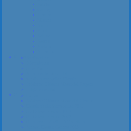
Falken
Gunlög
Hambo
Minona
Ninni
Rarahu
Sabina
Sassan
Victoria
Yaramaz
Kapp­segling
Kapp­segling
Höst­pokalen
Olles Kanna
Peter Norlin Memorial
Sandhamns­regattan Classic
Bröderna Ohlsons Memorial Regatta
Tidigare resultat
Galleri
Galleri
Bröderna Ohlsson Memorial Classic
Classic Yacht Symposium 2020
Olaf Stevens video 2017
Olaf Stevens video 2022
Olles kanna 2020 – P-O:s bilder
Panerai Classic Cannes 2015