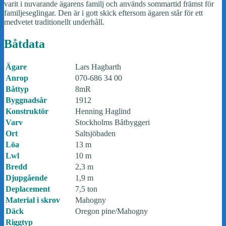
varit i nuvarande ägarens familj och används sommartid främst för
familjeseglingar. Den är i gott skick eftersom ägaren står för ett
medvetet traditionellt underhåll.
Båtdata
Ägare
Lars Hagbarth
Anrop
070-686 34 00
Båttyp
8mR
Byggnadsår
1912
Konstruktör
Henning Haglind
Varv
Stockholms Båtbyggeri
Ort
Saltsjöbaden
Löa
13 m
Lwl
10 m
Bredd
2,3 m
Djupgående
1,9 m
Deplacement
7,5 ton
Material i skrov
Mahogny
Däck
Oregon pine/Mahogny
Riggtyp