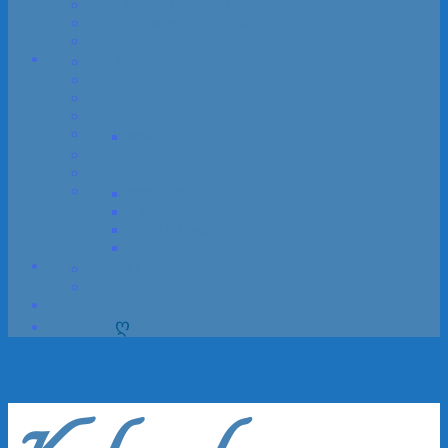
Peter Norlin Memorial
Sandhamns­regattan Classic
Vikinga­rundan 2018
Om SYS
Om SYS
Annon­sering
Medlems­förmåner
Medlemsmatrikel
Medlem­skap
Ansökan / Registrering
Stadgar
SYS-shoppen
Vandrings­priser
Förtjänstfulla Insatser
SYS Renoveringspris
Årets Klassikerseglare
SYS vandrings­priser 2025
Kontakt
Kontakt
Länkar
Sök
ღ