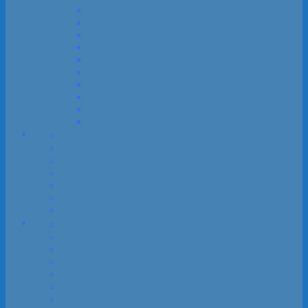
Falken
Gunlög
Hambo
Minona
Ninni
Rarahu
Sabina
Sassan
Victoria
Yaramaz
Kapp­segling
Kapp­segling
Höst­pokalen
Olles Kanna
Peter Norlin Memorial
Sandhamns­regattan Classic
Bröderna Ohlsons Memorial Regatta
Tidigare resultat
Galleri
Galleri
Bröderna Ohlsson Memorial Classic
Classic Yacht Symposium 2020
Olaf Stevens video 2017
Olaf Stevens video 2022
Olles kanna 2020 – P-O:s bilder
Panerai Classic Cannes 2015