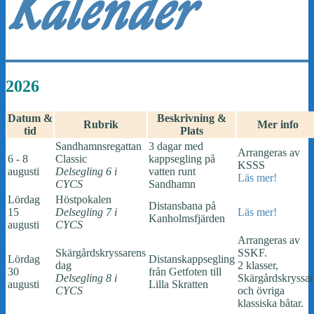
Kalender
2026
Datum &
Beskrivning &
Rubrik
Mer info
tid
Plats
Sandhamnsregattan
3 dagar med
Arrangeras av
6 - 8
Classic
kappsegling på
KSSS
augusti
Delsegling 6 i
vatten runt
Läs mer!
CYCS
Sandhamn
Lördag
Höstpokalen
Distansbana på
15
Delsegling 7 i
Läs mer!
Kanholmsfjärden
augusti
CYCS
Arrangeras av
Skärgårdskryssarens
SSKF.
Lördag
Distanskappsegling
dag
2 klasser,
30
från Getfoten till
Delsegling 8 i
Skärgårdskryssar
augusti
Lilla Skratten
CYCS
och övriga
klassiska båtar.