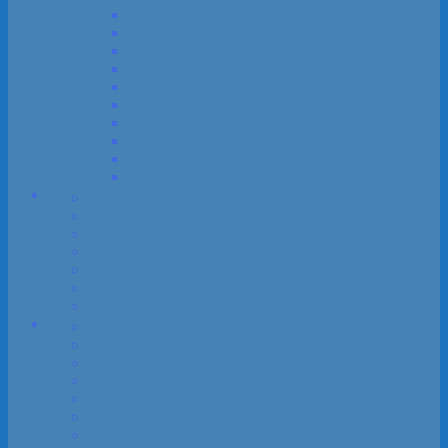
Falken
Gunlög
Hambo
Minona
Ninni
Rarahu
Sabina
Sassan
Victoria
Yaramaz
Kapp­segling
Kapp­segling
Höst­pokalen
Olles Kanna
Peter Norlin Memorial
Sandhamns­regattan Classic
Bröderna Ohlsons Memorial Regatta
Tidigare resultat
Galleri
Galleri
Bröderna Ohlsson Memorial Classic
Classic Yacht Symposium 2020
Olaf Stevens video 2017
Olaf Stevens video 2022
Olles kanna 2020 – P-O:s bilder
Panerai Classic Cannes 2015