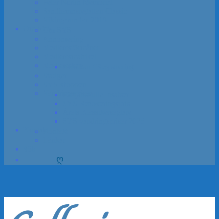
Peter Norlin Memorial
Sandhamns­regattan Classic
Vikinga­rundan 2018
Om SYS
Om SYS
Annon­sering
Medlems­förmåner
Medlemsmatrikel
Medlem­skap
Ansökan / Registrering
Stadgar
SYS-shoppen
Vandrings­priser
Förtjänstfulla Insatser
SYS Renoveringspris
Årets Klassikerseglare
SYS vandrings­priser 2025
Kontakt
Kontakt
Länkar
Sök
ღ