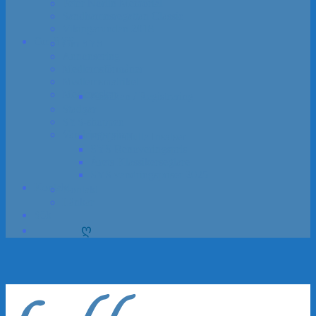
Peter Norlin Memorial
Sandhamns­regattan Classic
Vikinga­rundan 2018
Om SYS
Om SYS
Annon­sering
Medlems­förmåner
Medlemsmatrikel
Medlem­skap
Ansökan / Registrering
Stadgar
SYS-shoppen
Vandrings­priser
Förtjänstfulla Insatser
SYS Renoveringspris
Årets Klassikerseglare
SYS vandrings­priser 2025
Kontakt
Kontakt
Länkar
Sök
ღ