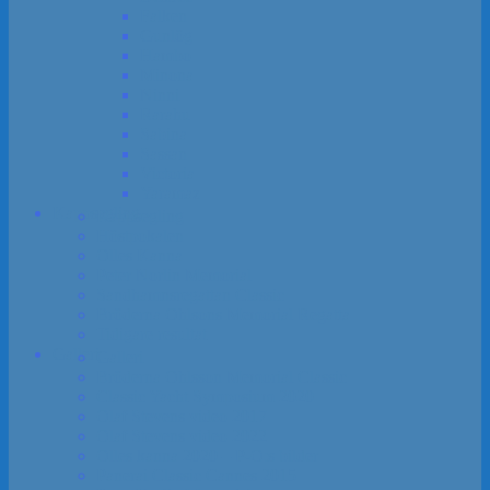
Falken
Gunlög
Hambo
Minona
Ninni
Rarahu
Sabina
Sassan
Victoria
Yaramaz
Kapp­segling
Kapp­segling
Höst­pokalen
Olles Kanna
Peter Norlin Memorial
Sandhamns­regattan Classic
Bröderna Ohlsons Memorial Regatta
Tidigare resultat
Galleri
Galleri
Bröderna Ohlsson Memorial Classic
Classic Yacht Symposium 2020
Olaf Stevens video 2017
Olaf Stevens video 2022
Olles kanna 2020 – P-O:s bilder
Panerai Classic Cannes 2015