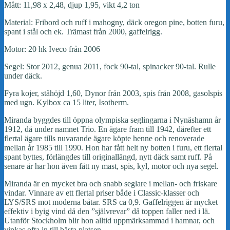
Mått: 11,98 x 2,48, djup 1,95, vikt 4,2 ton
Material: Fribord och ruff i mahogny, däck oregon pine, botten furu,
spant i stål och ek. Trämast från 2000, gaffelrigg.
Motor: 20 hk Iveco från 2006
Segel: Stor 2012, genua 2011, fock 90-tal, spinacker 90-tal. Rulle
under däck.
Fyra kojer, ståhöjd 1,60, Dynor från 2003, spis från 2008, gasolspis
med ugn. Kylbox ca 15 liter, Isotherm.
Miranda byggdes till öppna olympiska seglingarna i Nynäshamn år
1912, då under namnet Trio. En ägare fram till 1942, därefter ett
flertal ägare tills nuvarande ägare köpte henne och renoverade
mellan år 1985 till 1990. Hon har fått helt ny botten i furu, ett flertal
spant byttes, förlängdes till originallängd, nytt däck samt ruff. På
senare år har hon även fått ny mast, spis, kyl, motor och nya segel.
Miranda är en mycket bra och snabb seglare i mellan- och friskare
vindar. Vinnare av ett flertal priser både i Classic-klasser och
LYS/SRS mot moderna båtar. SRS ca 0,9. Gaffelriggen är mycket
effektiv i byig vind då den ”självrevar” då toppen faller ned i lä.
Utanför Stockholm blir hon alltid uppmärksammad i hamnar, och
vinkas ofta in till bästa platsen.