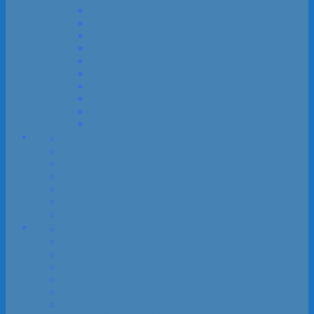
Falken
Gunlög
Hambo
Minona
Ninni
Rarahu
Sabina
Sassan
Victoria
Yaramaz
Kapp­segling
Kapp­segling
Höst­pokalen
Olles Kanna
Peter Norlin Memorial
Sandhamns­regattan Classic
Bröderna Ohlsons Memorial Regatta
Tidigare resultat
Galleri
Galleri
Bröderna Ohlsson Memorial Classic
Classic Yacht Symposium 2020
Olaf Stevens video 2017
Olaf Stevens video 2022
Olles kanna 2020 – P-O:s bilder
Panerai Classic Cannes 2015