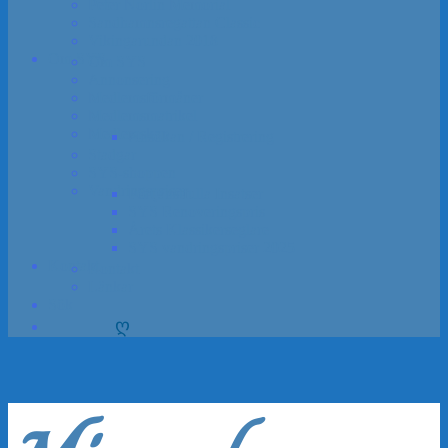
Peter Norlin Memorial
Sandhamns­regattan Classic
Vikinga­rundan 2018
Om SYS
Om SYS
Annon­sering
Medlems­förmåner
Medlemsmatrikel
Medlem­skap
Ansökan / Registrering
Stadgar
SYS-shoppen
Vandrings­priser
Förtjänstfulla Insatser
SYS Renoveringspris
Årets Klassikerseglare
SYS vandrings­priser 2025
Kontakt
Kontakt
Länkar
Sök
ღ