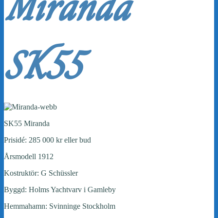
Miranda
SK55
SK55 Miranda
Prisidé: 285 000 kr eller bud
Årsmodell 1912
Kostruktör: G Schüssler
Byggd: Holms Yachtvarv i Gamleby
Hemmahamn: Svinninge Stockholm