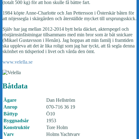
(totalt 500 kg) för att hon skulle få bättre fart.
1984 köpte Anne-Charlotte och Jan Pettersson i Österskär båten för
att nöjessegla i skärgården och återställde mycket till ursprungsskick.
Själv har jag mellan 2012-2014 bytt hela däcket, akterspegel och
röstjärnsinfästningar tillsammans med min bror som är båt snickare
(Mikael Gustavsson i Henån). Jag hoppas att min familj i framtiden
ska uppleva att det är lika roligt som jag har tyckt, att få segla denna
skönhet en tidsperiod i livet och vårda den ömt.
www.velella.se
Båtdata
Ägare
Dan Hellström
Anrop
070-716 36 19
Båttyp
Ö10
Byggnadsår
1953
Konstruktör
Tore Holm
Varv
Holms Yachtvarv