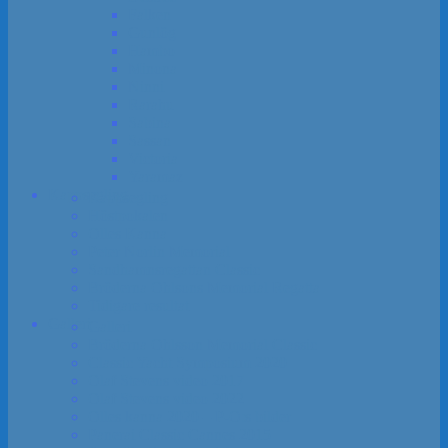
Falken
Gunlög
Hambo
Minona
Ninni
Rarahu
Sabina
Sassan
Victoria
Yaramaz
Kapp­segling
Kapp­segling
Höst­pokalen
Olles Kanna
Peter Norlin Memorial
Sandhamns­regattan Classic
Bröderna Ohlsons Memorial Regatta
Tidigare resultat
Galleri
Galleri
Bröderna Ohlsson Memorial Classic
Classic Yacht Symposium 2020
Olaf Stevens video 2017
Olaf Stevens video 2022
Olles kanna 2020 – P-O:s bilder
Panerai Classic Cannes 2015