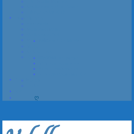
Peter Norlin Memorial
Sandhamns­regattan Classic
Vikinga­rundan 2018
Om SYS
Om SYS
Annon­sering
Medlems­förmåner
Medlemsmatrikel
Medlem­skap
Ansökan / Registrering
Stadgar
SYS-shoppen
Vandrings­priser
Förtjänstfulla Insatser
SYS Renoveringspris
Årets Klassikerseglare
SYS vandrings­priser 2025
Kontakt
Kontakt
Länkar
Sök
ღ