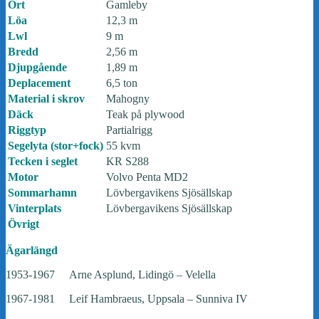
Ort
Gamleby
Löa
12,3 m
Lwl
9 m
Bredd
2,56 m
Djupgående
1,89 m
Deplacement
6,5 ton
Material i skrov
Mahogny
Däck
Teak på plywood
Riggtyp
Partialrigg
Segelyta (stor+fock)
55 kvm
Tecken i seglet
KR S288
Motor
Volvo Penta MD2
Sommarhamn
Lövbergavikens Sjösällskap
Vinterplats
Lövbergavikens Sjösällskap
Övrigt
Ägarlängd
1953-1967 Arne Asplund, Lidingö – Velella
1967-1981 Leif Hambraeus, Uppsala – Sunniva IV