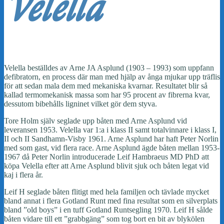
Velella
Velella beställdes av Arne JA Asplund (1903 – 1993) som uppfann
defibratorn, en process där man med hjälp av ånga mjukar upp träflis
för att sedan mala dem med mekaniska kvarnar. Resultatet blir så
kallad termomekanisk massa som har 95 procent av fibrerna kvar,
dessutom bibehålls ligninet vilket gör dem styva.
Tore Holm själv seglade upp båten med Arne Asplund vid
leveransen 1953. Velella var 1:a i klass II samt totalvinnare i klass I,
II och II Sandhamn-Visby 1961. Arne Asplund har haft Peter Norlin
med som gast, vid flera race. Arne Asplund ägde båten mellan 1953-
1967 då Peter Norlin introducerade Leif Hambraeus MD PhD att
köpa Velella efter att Arne Asplund blivit sjuk och båten legat vid
kaj i flera år.
Leif H seglade båten flitigt med hela familjen och tävlade mycket
bland annat i flera Gotland Runt med fina resultat som en silverplats
bland ”old boys” i en tuff Gotland Runtsegling 1970. Leif H sålde
båten vidare till ett ”grabbgäng” som tog bort en bit av blykölen