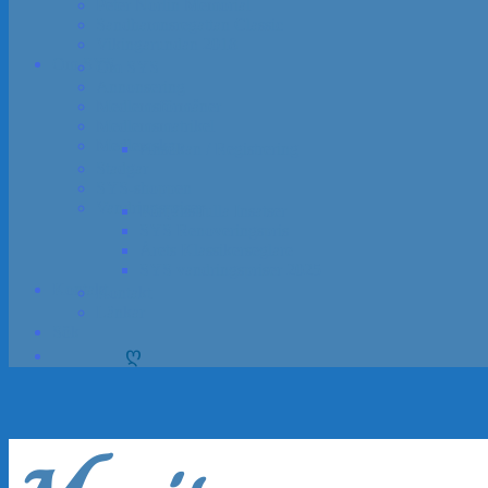
Peter Norlin Memorial
Sandhamns­regattan Classic
Vikinga­rundan 2018
Om SYS
Om SYS
Annon­sering
Medlems­förmåner
Medlemsmatrikel
Medlem­skap
Ansökan / Registrering
Stadgar
SYS-shoppen
Vandrings­priser
Förtjänstfulla Insatser
SYS Renoveringspris
Årets Klassikerseglare
SYS vandrings­priser 2025
Kontakt
Kontakt
Länkar
Sök
ღ