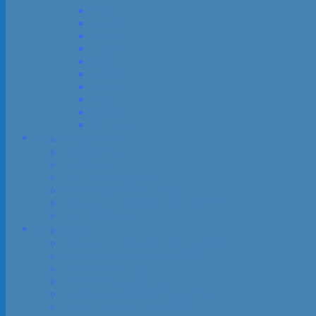
Falken
Gunlög
Hambo
Minona
Ninni
Rarahu
Sabina
Sassan
Victoria
Yaramaz
Kapp­segling
Kapp­segling
Höst­pokalen
Olles Kanna
Peter Norlin Memorial
Sandhamns­regattan Classic
Bröderna Ohlsons Memorial Regatta
Tidigare resultat
Galleri
Galleri
Bröderna Ohlsson Memorial Classic
Classic Yacht Symposium 2020
Olaf Stevens video 2017
Olaf Stevens video 2022
Olles kanna 2020 – P-O:s bilder
Panerai Classic Cannes 2015