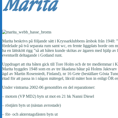
Marita
Marita beskrivs på följande sätt i Kryssarklubbens årsbok från 1948:
fördelade på två separata rum samt wc, en femte liggplats borde om m
ha en lättskött rigg ”så att båten kunde skötas av ägaren med hjälp av 
eventuellt deltagande i Gotland runt.
Uppdraget att rita båten gick till Tore Holm och de tre medlemmar i 
Marita byggdes 1948 som en av tre likadana båtar på Holms Jaktvarv 
ägd av Martin Rosenstedt, Finland), nr 16 Gete (beställare Gösta Tunel
ritad för att passa in i någon mätregel, likväl mäter hon in enligt Ö
Under vintrarna 2002-06 genomförs en del reparationer:
– motorn (VP MD2) byts ut mot en 21 hk Nanni Diesel
– röstjärn byts ut (nästan avrostade)
– för- och akterstagsfästen byts ut