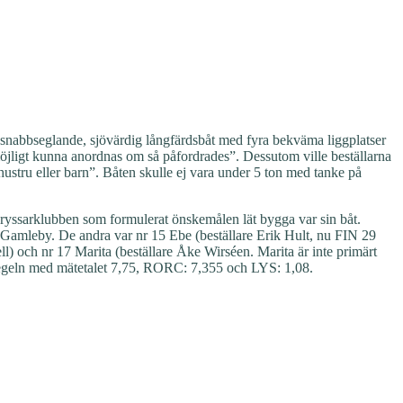
 ”snabbseglande, sjövärdig långfärdsbåt med fyra bekväma liggplatser
öjligt kunna anordnas om så påfordrades”. Dessutom ville beställarna
hustru eller barn”. Båten skulle ej vara under 5 ton med tanke på
Kryssarklubben som formulerat önskemålen lät bygga var sin båt.
Gamleby. De andra var nr 15 Ebe (beställare Erik Hult, nu FIN 29
l) och nr 17 Marita (beställare Åke Wirséen. Marita är inte primärt
R-regeln med mätetalet 7,75, RORC: 7,355 och LYS: 1,08.