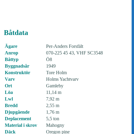
Båtdata
Ägare
Per-Anders Forsfält
Anrop
070-225 45 43, VHF SC3548
Båttyp
Ö8
Byggnadsår
1949
Konstruktör
Tore Holm
Varv
Holms Yachtvarv
Ort
Gamleby
Löa
11,14 m
Lwl
7,92 m
Bredd
2,55 m
Djupgående
1,76 m
Deplacement
5,5 ton
Material i skrov
Mahogny
Däck
Oregon pine