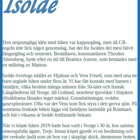
Isolde
Den ursprungliga idén med båten var kappsegling, men då CR-
regeln inte fick något genomslag, har det för Isoldes del mest blivit
långsegling och semester. Beställaren, konstsamlaren Theodor
Ahrenberg, bytte efter en tid till Beatrice Aurore, som betalades med
en målning av Matisse.
Isolde övertogs istället av Hjalmar och Vera Frisell, som med sina tre
barn seglade båten under flera år. Vi har fått kontakt med barnen i
familjen, vilka berättat många minnen från 50-talet och framåt.
Långfärderna till Norge, till Gotland, storebror tjuvrökte i förpiken
(föräldrarna låtsades inget märka). Grundstötningar, oväder,
gasexplosioner. Ofta var det Vera som fick styra i den grova sjön. På
somrarna brukade båten ligga vid familjens lantställe på Runmarö,
och här i vikarna är lsolde fortfarande bekant.
När vi köpte båten 2019 hade hon varit i Norge i 30 år, hos samma
omsorgsfulla ägare, Terje. Innan köpet gjorde vi en besiktning och
det verkade ändå som att hon var i skapligt skick, åtminstone botten.