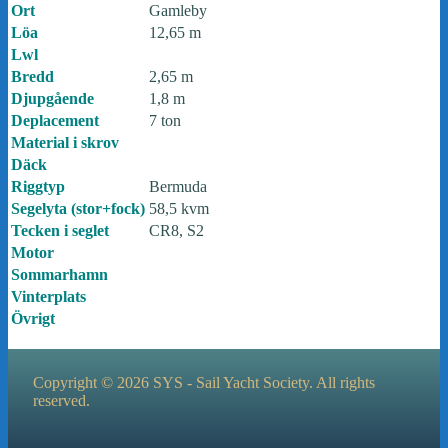
Ort
Gamleby
Löa
12,65 m
Lwl
Bredd
2,65 m
Djupgående
1,8 m
Deplacement
7 ton
Material i skrov
Däck
Riggtyp
Bermuda
Segelyta (stor+fock)
58,5 kvm
Tecken i seglet
CR8, S2
Motor
Sommarhamn
Vinterplats
Övrigt
Copyright © 2026 SYS - Sail Yacht Society. All rights
reserved.