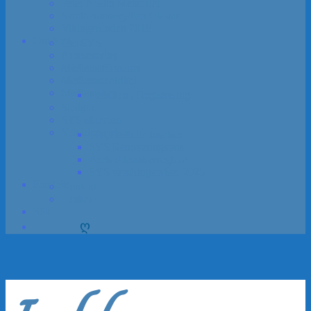
Peter Norlin Memorial
Sandhamns­regattan Classic
Vikinga­rundan 2018
Om SYS
Om SYS
Annon­sering
Medlems­förmåner
Medlemsmatrikel
Medlem­skap
Ansökan / Registrering
Stadgar
SYS-shoppen
Vandrings­priser
Förtjänstfulla Insatser
SYS Renoveringspris
Årets Klassikerseglare
SYS vandrings­priser 2025
Kontakt
Kontakt
Länkar
Sök
ღ