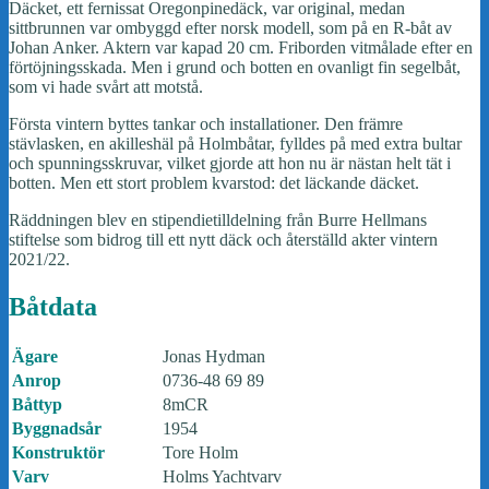
Däcket, ett fernissat Oregonpinedäck, var original, medan
sittbrunnen var ombyggd efter norsk modell, som på en R-båt av
Johan Anker. Aktern var kapad 20 cm. Friborden vitmålade efter en
förtöjningsskada. Men i grund och botten en ovanligt fin segelbåt,
som vi hade svårt att motstå.
Första vintern byttes tankar och installationer. Den främre
stävlasken, en akilleshäl på Holmbåtar, fylldes på med extra bultar
och spunningsskruvar, vilket gjorde att hon nu är nästan helt tät i
botten. Men ett stort problem kvarstod: det läckande däcket.
Räddningen blev en stipendietilldelning från Burre Hellmans
stiftelse som bidrog till ett nytt däck och återställd akter vintern
2021/22.
Båtdata
Ägare
Jonas Hydman
Anrop
0736-48 69 89
Båttyp
8mCR
Byggnadsår
1954
Konstruktör
Tore Holm
Varv
Holms Yachtvarv