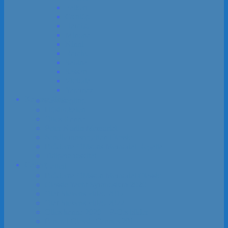
Falken
Gunlög
Hambo
Minona
Ninni
Rarahu
Sabina
Sassan
Victoria
Yaramaz
Kapp­segling
Kapp­segling
Höst­pokalen
Olles Kanna
Peter Norlin Memorial
Sandhamns­regattan Classic
Bröderna Ohlsons Memorial Regatta
Tidigare resultat
Galleri
Galleri
Bröderna Ohlsson Memorial Classic
Classic Yacht Symposium 2020
Olaf Stevens video 2017
Olaf Stevens video 2022
Olles kanna 2020 – P-O:s bilder
Panerai Classic Cannes 2015